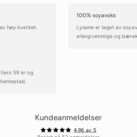
100% soyavoks
v høy kvalitet.
Lysene er laget av soya
allergivennlige og bærek
Ellers 59 kr og
 hentested.
Kundeanmeldelser
4.96 av 5