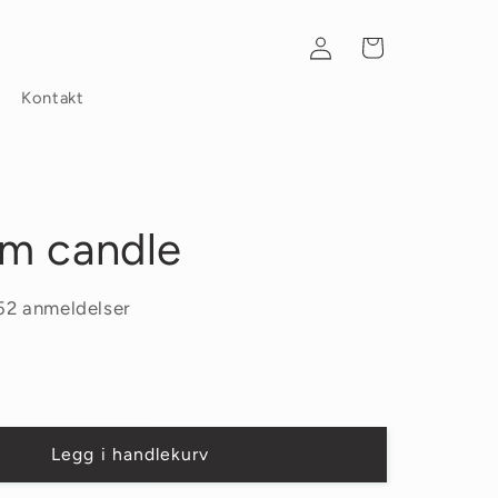
Logg
Handlekurv
inn
Kontakt
m candle
52 anmeldelser
Legg i handlekurv