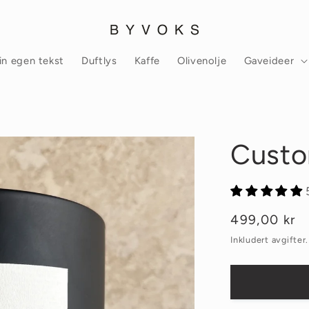
in egen tekst
Duftlys
Kaffe
Olivenolje
Gaveideer
Custo
Vanlig
499,00 kr
pris
Inkludert avgifter.