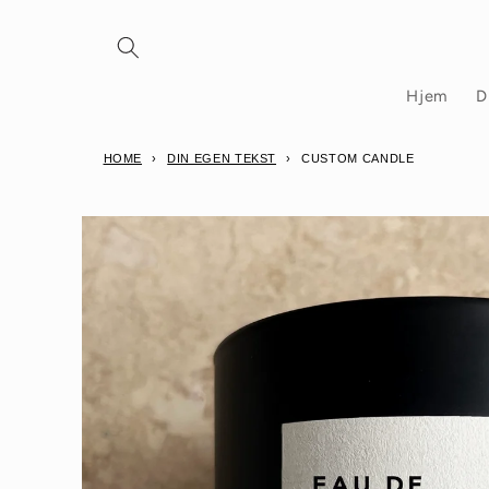
Gå
videre til
innholdet
Hjem
D
HOME
›
DIN EGEN TEKST
›
CUSTOM CANDLE
Hopp til
produktinformasjon