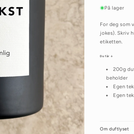
På lager
For deg som vi
jokes). Skriv 
etiketten.
Du får ↓
200g duf
beholder
Egen tek
Egen tek
Om duftlyset