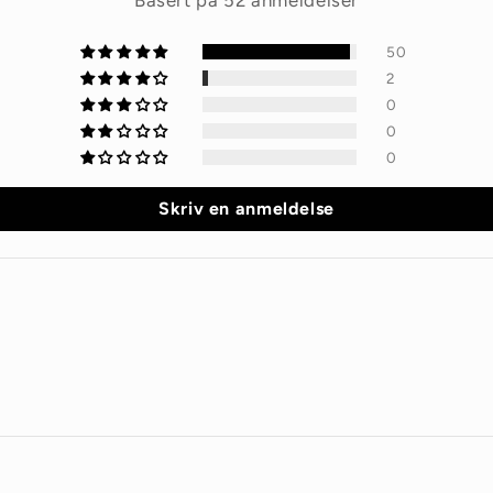
Basert på 52 anmeldelser
50
2
0
0
0
Skriv en anmeldelse