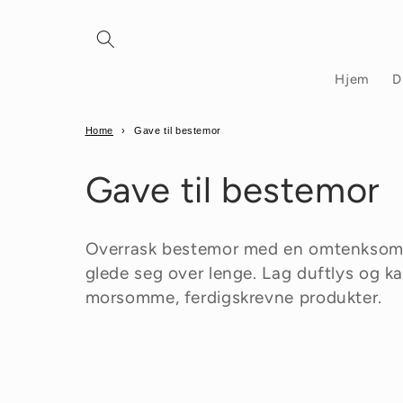
Gå
videre til
innholdet
Hjem
D
Home
›
Gave til bestemor
Gave til bestemor
Overrask bestemor med en omtenksom 
glede seg over lenge. Lag duftlys og kaf
morsomme, ferdigskrevne produkter.