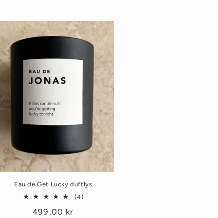
Eau de Get Lucky duftlys
4
(4)
totale
Vanlig
499,00 kr
omtaler