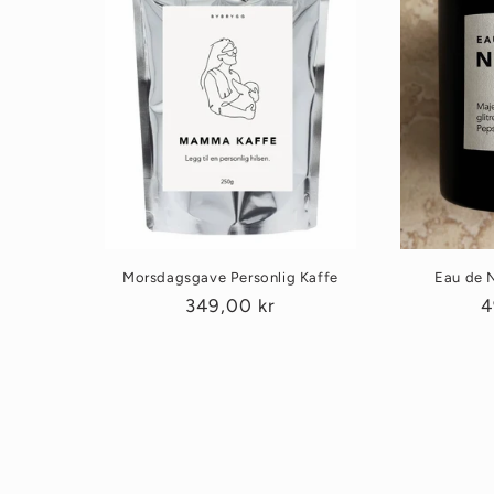
Morsdagsgave Personlig Kaffe
Eau de N
Vanlig
349,00 kr
V
4
pris
p