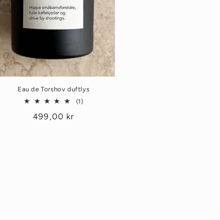
Eau de Torshov duftlys
1
(1)
totale
Vanlig
499,00 kr
omtaler
pris