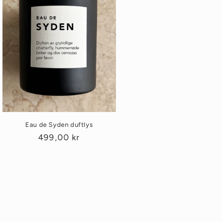
Eau de Syden duftlys
Vanlig
499,00 kr
pris