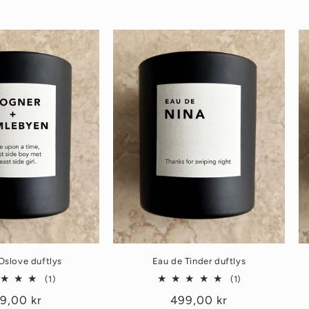
Oslove duftlys
Eau de Tinder duftlys
1
1
(1)
(1)
totale
totale
nlig
9,00 kr
Vanlig
499,00 kr
omtaler
omtaler