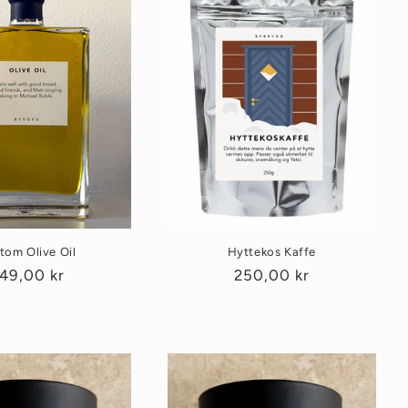
tom Olive Oil
Hyttekos Kaffe
anlig
49,00 kr
Vanlig
250,00 kr
ris
pris