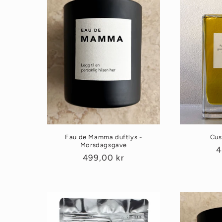
Eau de Mamma duftlys -
Cus
Morsdagsgave
V
4
Vanlig
499,00 kr
p
pris