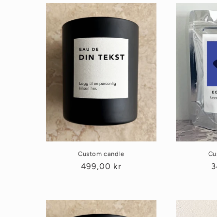
Custom candle
Cu
Vanlig
499,00 kr
V
3
pris
p