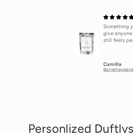
Something you cam
Funket perf
give anyone that
gave til no
still feels personal
skal flytte b
Camilla
Kristine Wa
Barnehageansatt Kaffe
Personlized Duftly