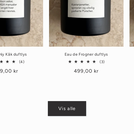
Ny Kåk duftlys
Eau de Frogner duftlys
4
3
(4)
(3)
totale
totale
nlig
9,00 kr
Vanlig
499,00 kr
omtaler
omtaler
is
pris
Vis alle