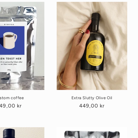
stom coffee
Extra Slutty Olive Oil
anlig
49,00 kr
Vanlig
449,00 kr
ris
pris