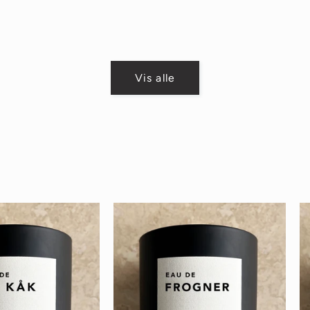
is
pris
Vis alle