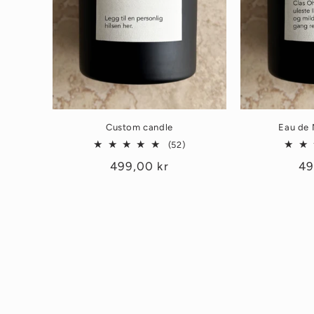
Custom candle
Eau de 
52
(52)
totale
Vanlig
499,00 kr
Va
49
omtaler
pris
pr