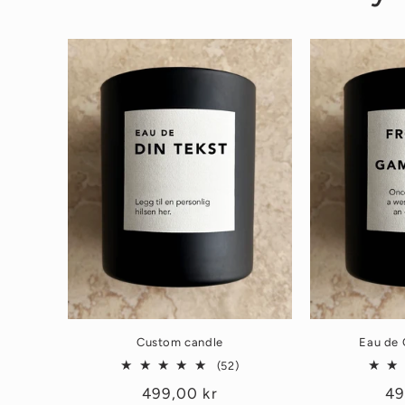
Custom candle
Eau de 
52
(52)
totale
Vanlig
499,00 kr
Va
49
omtaler