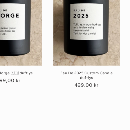
orge 🇳🇴 duftlys
Eau De 2025 Custom Candle
duftlys
anlig
99,00 kr
Vanlig
499,00 kr
ris
pris