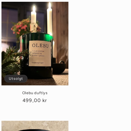
Utsolgt
Olebu duftlys
Vanlig
499,00 kr
pris