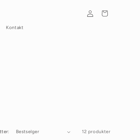
Logg
Handlekurv
inn
Kontakt
tter:
12 produkter