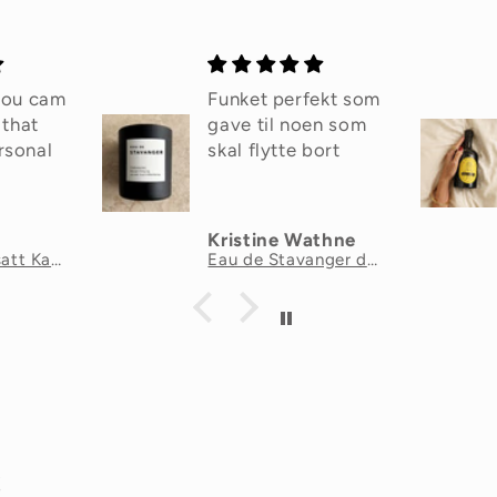
ekt som
Ga det som
en som
bursdagsgave og
ort
mottaker ble veldig
fornøyd og syntes
det var morsom
merking på flaske
thne
RB
Eau de Stavanger duftlys
Extra Slutty Olive Oil
s