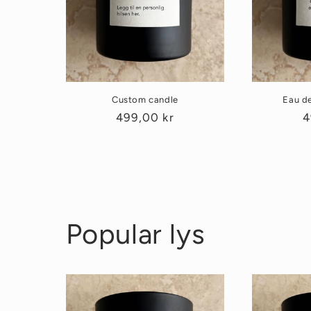
Custom candle
Eau de
Vanlig
499,00 kr
V
4
pris
p
Popular lys