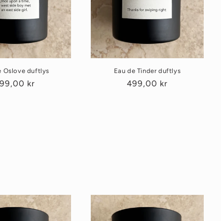
 Oslove duftlys
Eau de Tinder duftlys
anlig
99,00 kr
Vanlig
499,00 kr
ris
pris