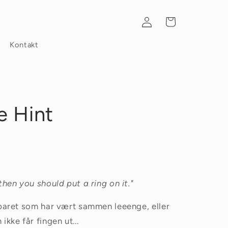
Logg
Handlekurv
inn
Kontakt
e Hint
, then you should put a ring on it."
il paret som har vært sammen leeenge, eller
ikke får fingen ut...