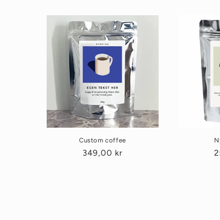
Custom coffee
N
Vanlig
349,00 kr
V
2
pris
p