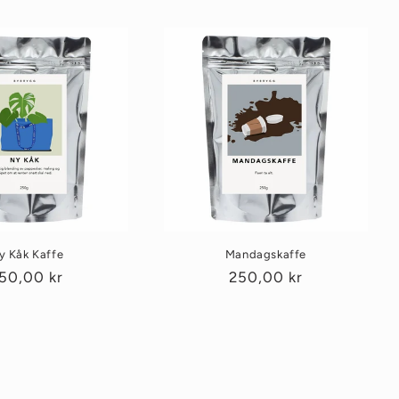
y Kåk Kaffe
Mandagskaffe
anlig
50,00 kr
Vanlig
250,00 kr
ris
pris