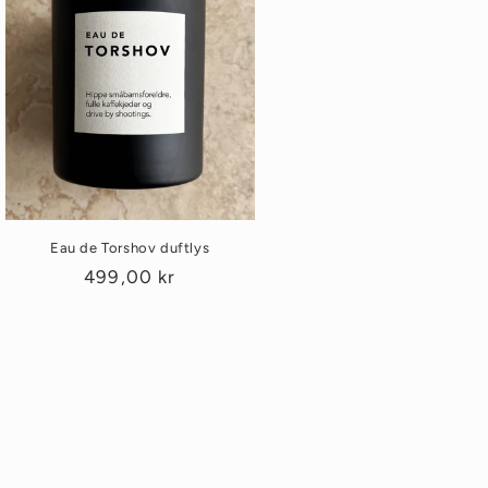
Eau de Torshov duftlys
Vanlig
499,00 kr
pris