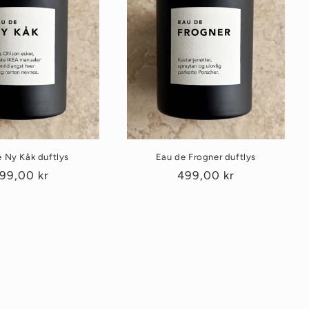
 Ny Kåk duftlys
Eau de Frogner duftlys
anlig
99,00 kr
Vanlig
499,00 kr
ris
pris