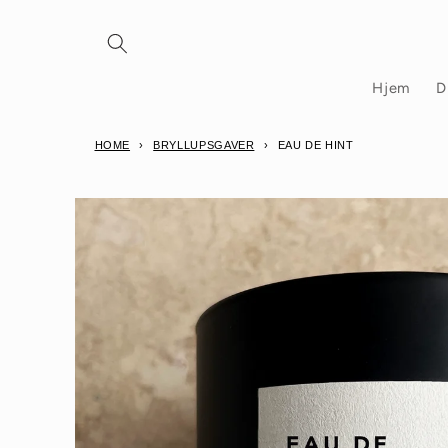
Gå
videre til
innholdet
Hjem
D
HOME
›
BRYLLUPSGAVER
›
EAU DE HINT
Hopp til
produktinformasjon