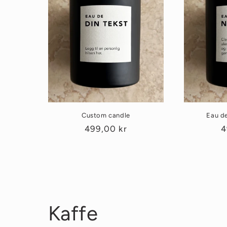
Custom candle
Eau de
Vanlig
499,00 kr
V
4
pris
p
Kaffe