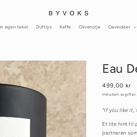
in egen tekst
Duftlys
Kaffe
Olivenolje
Gaveideer
Eau D
Vanlig
499,00 kr
pris
Inkludert avgifter.
"If you like it
Et lite hint t
partneren som 